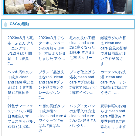
C&Cの活動
2023年6月 🫧毛
2023年3月 アウ
毛布の洗い工程
絨毯ラグの衣替
clean and care
布・ふとん クリ
ターキャンペー
え clean and
急に寒くなった
ーニング🫧 . ⁡
ンのお知らせ📢
care 台風の影響
朝晩🍁 皆さま#
6/12(月)より開
✨ ⁡ ⁡ 本日より始ま
で連日雨風が凄
毛布 のクリー
始！！ #寝具
りました アウ…
いですが 皆さ
ニ…
#…
ま…
ペンキ汚れのシ
ブランド品は洗
プロが仕上げる
カーテンのお洗
ミ抜き clean
えない？ clean
浴衣 clean and
濯 ⁡ clean and
and care 秋と言
and care #ブラ
care #プロの技
care ⁡ #カーテン
えば！！ #学園
ンド品 #モンク
#浴衣でお出かけ
#秋晴れ #秋はす
祭 に#体育祭
レールダウン
#浴衣イベン…
ぐそこ ⁡ ⁡ .…
#…
に……
雑色サマーフェ
〜襟の黄ばみ シ
バッグ・カバン
夏季休暇のお知
スティバル #縁
ミ抜き術〜
のお手入れ方法
らせ clean and
clean and care #
clean and care .
日 #雑色サマー
care #夏休み #
ワイシャツ #黄
#カバン好き #カ
フェスティバル .
夏季休暇 #ご迷
ばみ #黄ばみ
バンクリ…
8月27(土)28…
惑おかけします
取…
…